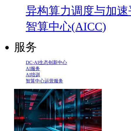
异构算力调度与加速
智算中心(AICC)
服务
DC·AI生态创新中心
AI服务
AI培训
智算中心运营服务