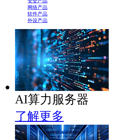
安全产品
网络产品
软件产品
外设产品
AI算力服务器
了解更多