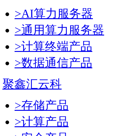
>AI算力服务器
>通用算力服务器
>计算终端产品
>数据通信产品
聚鑫汇云科
>存储产品
>计算产品