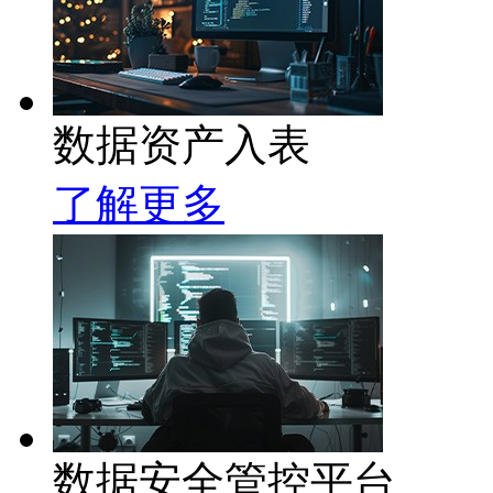
数据资产入表
了解更多
数据安全管控平台