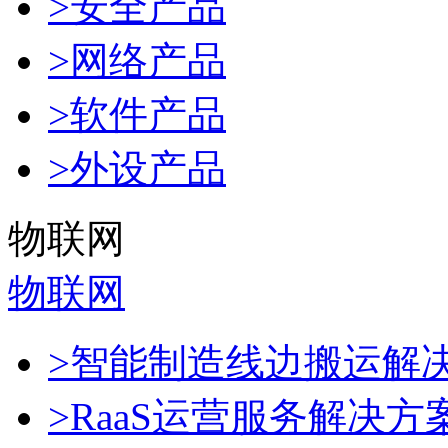
>安全产品
>网络产品
>软件产品
>外设产品
物联网
物联网
>智能制造线边搬运解
>RaaS运营服务解决方