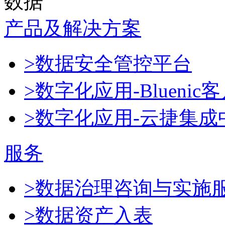
数据
产品及解决方案
>数据安全管控平台
>数字化应用-Blueni
>数字化应用-云捷集成
服务
>数据治理咨询与实施
>数据资产入表