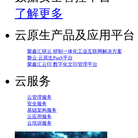
了解更多
云原生产品及应用平台
聚鑫汇研云 研制一体化工业互联网解决方案
磐云 云原生PaaS平台
聚鑫汇云印 数字化文印管理平台
云服务
云管理服务
安全服务
基础架构服务
云应用服务
云培训服务