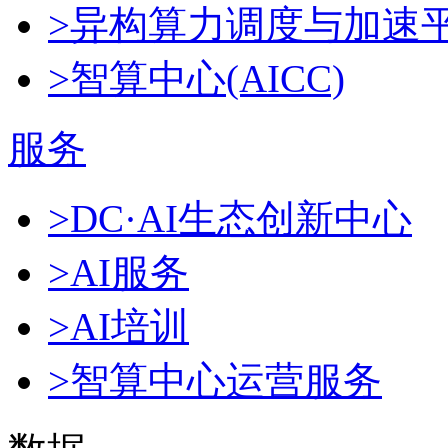
>异构算力调度与加速
>智算中心(AICC)
服务
>DC·AI生态创新中心
>AI服务
>AI培训
>智算中心运营服务