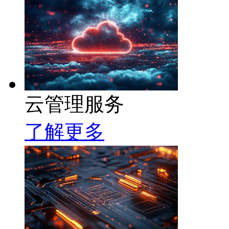
云管理服务
了解更多