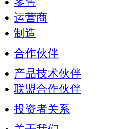
零售
运营商
制造
合作伙伴
产品技术伙伴
联盟合作伙伴
投资者关系