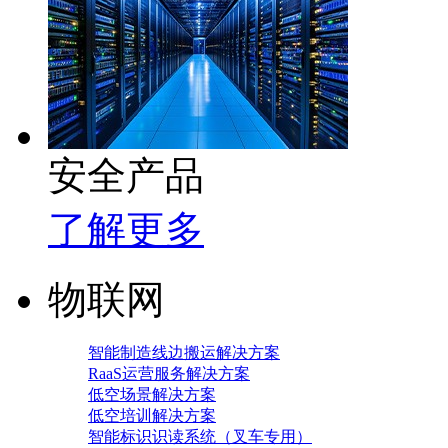
安全产品
了解更多
物联网
智能制造线边搬运解决方案
RaaS运营服务解决方案
低空场景解决方案
低空培训解决方案
智能标识识读系统（叉车专用）